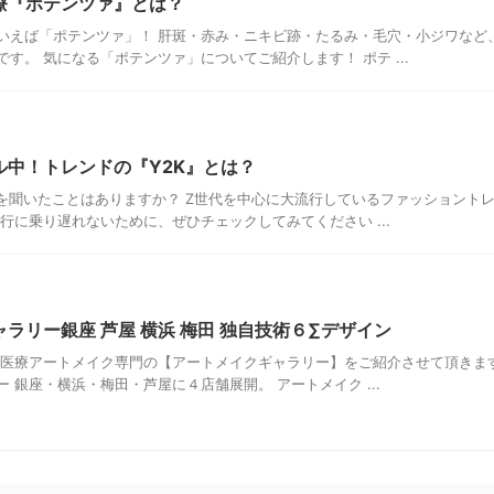
療『ポテンツァ』とは？
いえば「ポテンツァ」！ 肝斑・赤み・ニキビ跡・たるみ・毛穴・小ジワなど
す。 気になる「ポテンツァ」についてご紹介します！ ポテ ...
ル中！トレンドの『Y2K』とは？
葉を聞いたことはありますか？ Z世代を中心に大流行しているファッショント
行に乗り遅れないために、ぜひチェックしてみてください ...
ラリー銀座 芦屋 横浜 梅田 独自技術６∑デザイン
は医療アートメイク専門の【アートメイクギャラリー】をご紹介させて頂きます
 銀座・横浜・梅田・芦屋に４店舗展開。 アートメイク ...