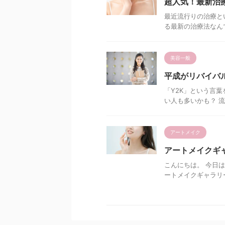
超人気！最新治
最近流行りの治療と
る最新の治療法なんで
美容一般
平成がリバイバ
「Y2K」という言
い人も多いかも？ 流
アートメイク
アートメイクギャ
こんにちは。 今日
ートメイクギャラリー