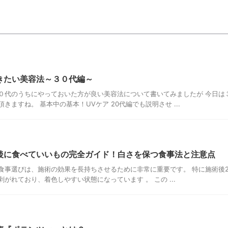
きたい美容法～３０代編～
０代のうちにやっておいた方が良い美容法について書いてみましたが 今日は
きますね。 基本中の基本！UVケア 20代編でも説明させ ...
後に食べていいもの完全ガイド！白さを保つ食事法と注意点
食事選びは、施術の効果を長持ちさせるために非常に重要です。 特に施術後2
がれており、着色しやすい状態になっています 。 この ...