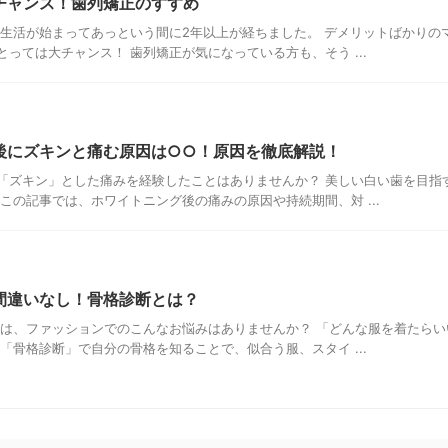
チャンス！歯列矯正のすすめ
ク生活が始まってあっという間に2年以上が経ちました。 デメリットばかりの
っては大チャンス！ 歯列矯正が気になっている方も、そう ...
後にズキンと痛む原因は○○！原因を徹底解説！
「ズキン」とした痛みを経験したことはありませんか？ 美しい白い歯を目指
この記事では、ホワイトニング後の痛みの原因や持続期間、対 ...
間違いなし！骨格診断とは？
たは、ファッションでのこんなお悩みはありませんか？ 「どんな服を着たら
「骨格診断」で自分の骨格を知ることで、似合う服、スタイ ...