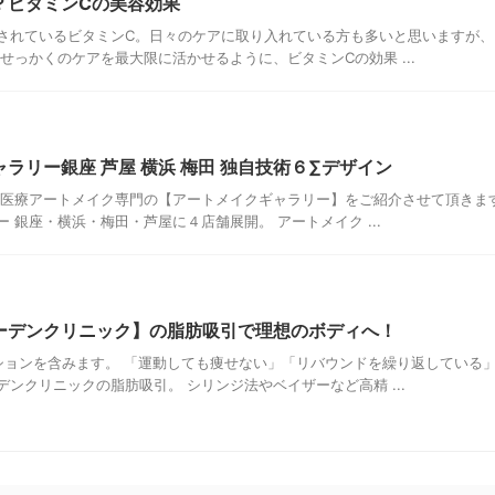
？ビタミンCの美容効果
されているビタミンC。日々のケアに取り入れている方も多いと思いますが、
せっかくのケアを最大限に活かせるように、ビタミンCの効果 ...
ラリー銀座 芦屋 横浜 梅田 独自技術６∑デザイン
は医療アートメイク専門の【アートメイクギャラリー】をご紹介させて頂きます
 銀座・横浜・梅田・芦屋に４店舗展開。 アートメイク ...
ーデンクリニック】の脂肪吸引で理想のボディへ！
ションを含みます。 「運動しても痩せない」「リバウンドを繰り返している」
ンクリニックの脂肪吸引。 シリンジ法やベイザーなど高精 ...