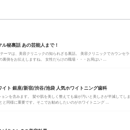
マル秘裏話 あの芸能人まで！
のテーマは、美容クリニックの知られざる裏話。 美容クリニックでカウンセ
裏側をお伝えしますね。 女性だらけの職場・・・お局はい ...
イト 銀座/新宿/渋谷/池袋 人気ホワイトニング歯科
ションを含みます。 髪や肌を美しく整えても歯が汚いと美しさが半減してしま
とと同様に重要です。そこでお勧めしたいのがホワイトニング ...