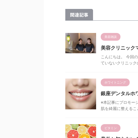
関連記事
美容雑談
美容クリニック
こんにちは。 今回
ていないクリニックの
ホワイトニング
銀座デンタルホワ
※本記事にプロモー
肌を綺麗に整えるこ
ビタミン