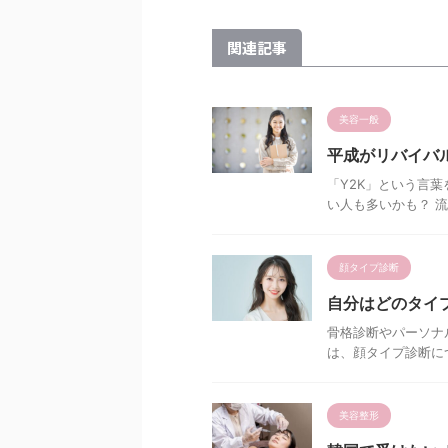
関連記事
美容一般
平成がリバイバ
「Y2K」という言
い人も多いかも？ 流
顔タイプ診断
自分はどのタイ
骨格診断やパーソナ
は、顔タイプ診断につ
美容整形