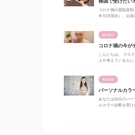
韓国で受けたい
コロナ禍の渡航規制
年10月現在）、以前
歯列矯正
コロナ禍の今が
こんにちは。 マス
人や考えている人にと
美容雑談
パーソナルカラ
あなたは自分のパー
ルカラー診断を受け