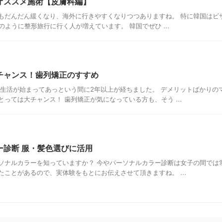
オススメ施術【皮膚科編】
もだんだん緩くなり、海外に行きやすくなりつつありますね。 特に韓国はビザ
のように整形旅行に行く人が増えています。 韓国でぜひ ...
チャンス！歯列矯正のすすめ
ク生活が始まってあっという間に2年以上が経ちました。 デメリットばかりの
っては大チャンス！ 歯列矯正が気になっている方も、そう ...
ー診断 服・髪色選びに活用
ソナルカラーを知っていますか？ 今やパーソナルカラー診断は女子の間では
たことがあるので、実体験をもとにお伝えさせて頂きますね。 ...