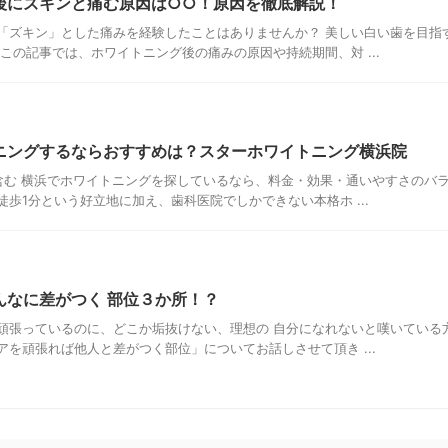
後にズキンと痛む原因は○○！原因を徹底解説！
「ズキン」とした痛みを経験したことはありませんか？ 美しい白い歯を目指
この記事では、ホワイトニング後の痛みの原因や持続期間、対 ...
ニングするならおすすめは？スターホワイトニング横浜院
含む 横浜でホワイトニングを探しているなら、料金・効果・通いやすさのバラ
歩1分という好立地に加え、歯科医院でしかできない本格ホ ...
んなに差がつく 部位３か所！？
頑張っているのに、どこか垢抜けない、理想の 自分になれないと嘆いている
アを頑張れば他人と差がつく部位」についてお話しさせて頂き ...