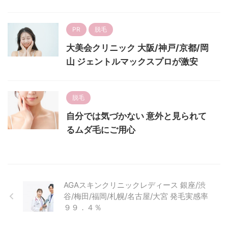
PR
脱毛
大美会クリニック 大阪/神戸/京都/岡
山 ジェントルマックスプロが激安
脱毛
自分では気づかない 意外と見られて
るムダ毛にご用心
AGAスキンクリニックレディース 銀座/渋
谷/梅田/福岡/札幌/名古屋/大宮 発毛実感率
９９．４％