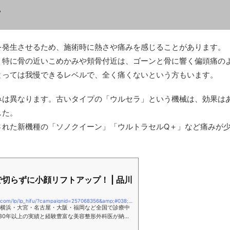
て
を発生させるため、施術時に熱さや痛みを感じることがあります。
、特に骨の近いこめかみや頬骨付近は、ゴーンと骨に響く偏頭痛の
とっては我慢できるレベルで、全く痛くないという方もいます。
みは異なります。古いタイプの「ウルセラ」という機械は、効果は
した。
された新機種の「ソノクイーン」「ウルトラセルQ＋」など痛みが
で切らずに小顔リフトアップ！ | 品川
https://shinagawa-skin.com/lp/lp_hifu/?campaignid=257068356&amp;#038;#038;gclid=CjwKCAjwqJSaBhBUEiwAg5W9pxwR1Vw_cDPGGSc-VBdTbNhclslw5NvWJcQ4uWnuKgWUDw3zxhgichoCyP0QAvD_BwE&amp;#038;#038;utm_term=ソノクイーン&amp;#038;#038;network=google_g&amp;#038;#038;placement=&amp;#038;#038;keyword=ソノクイーン&amp;#038;#038;device=&amp;#038;#038;gclid=CjwKCAjwqJSaBhBUEiwAg5W9pxwR1Vw_cDPGGSc-VBdTbNhclslw5NvWJcQ4uWnuKgWUDw3zxhgichoCyP0QAvD_BwE
京・横浜・大宮・名古屋・大阪・福岡など全国で診療中
30年以上の実績と経験豊富な美容整形外科医が納得
をご提供します。本当に信頼できる安心価格の美容外