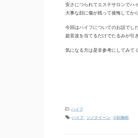
安さにつられてエステサロンでハ
大事な顔に傷が残って後悔してか
今回はハイフについてのお話でし
超音波を当てるだけでたるみが引
気になる方は是非参考にしてみて
-
ハイフ
-
ハイフ
,
ソノクイーン
,
小顔施術