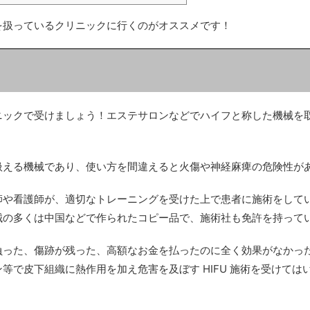
容クリニックまで！カウンセリングは無料です！まず
い！
を扱っているクリニックに行くのがオススメです！
ニックで受けましょう！エステサロンなどでハイフと称した機械を
。
扱える機械であり、使い方を間違えると火傷や神経麻痺の危険性が
師や看護師が、適切なトレーニングを受けた上で患者に施術をして
械の多くは中国などで作られたコピー品で、施術社も免許を持って
負った、傷跡が残った、高額なお金を払ったのに全く効果がなかっ
等で皮下組織に熱作用を加え危害を及ぼす HIFU 施術を受けて