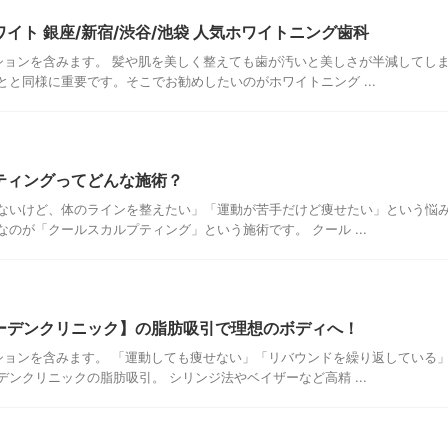
イト 銀座/新宿/渋谷/池袋 人気ホワイトニング歯科
ションを含みます。 髪や肌を美しく整えても歯が汚いと美しさが半減してしま
とと同様に重要です。そこでお勧めしたいのがホワイトニング ...
ティングってどんな施術？
ないけど、体のラインを整えたい」「運動が苦手だけど痩せたい」という悩み
のが「クールスカルプティング」という施術です。 クール ...
ーデンクリニック】の脂肪吸引で理想のボディへ！
ションを含みます。 「運動しても痩せない」「リバウンドを繰り返している」
ンクリニックの脂肪吸引。 シリンジ法やベイザーなど高精 ...