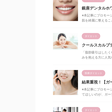
銀座デンタルホワ
※本記事にプロモー
肌を綺麗に整えるこ
ダイエット
クールスカルプ
「脂肪吸引はしたく
みを抱える方に人気な
医療ダイエット
結果重視！【ガ
※本記事にプロモー
てほしいのが、ガーデ
ダイエット