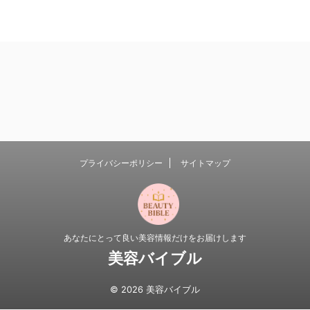
プライバシーポリシー
サイトマップ
あなたにとって良い美容情報だけをお届けします
美容バイブル
© 2026 美容バイブル